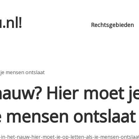
.nl!
Rechtsgebieden
 nauw? Hier moet j
je mensen ontslaat
in-het-nauw-hier-moet-je-op-letten-als-je-mensen-ontslaa