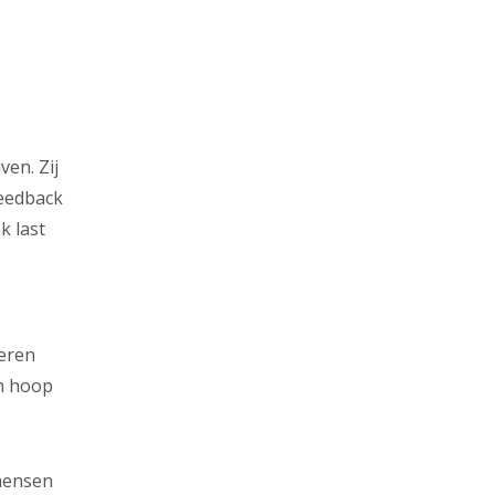
en. Zij
feedback
k last
meren
en hoop
 mensen