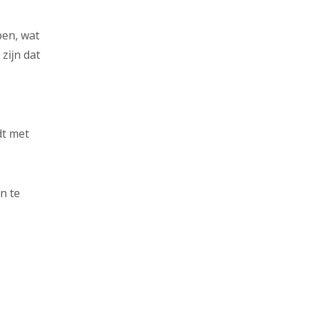
pen, wat
zijn dat
dt met
n te