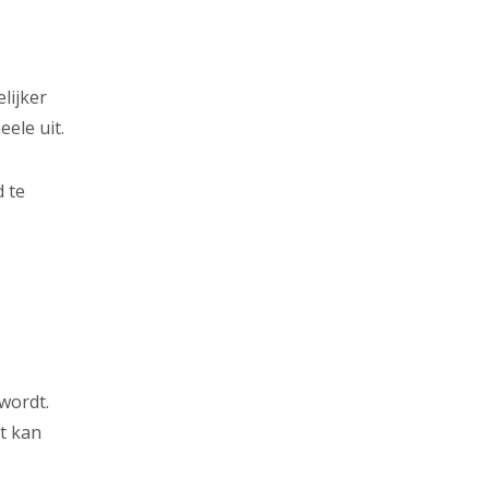
lijker
ele uit.
d te
wordt.
t kan