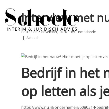
Interview met nu
Posted on
6 november, 2020
By
Tine Scheele
Posted
Actueel
in
Bedrijf in het
op letten als 
https://www.nu.nl/ondernemen/6080314/bedrijf-