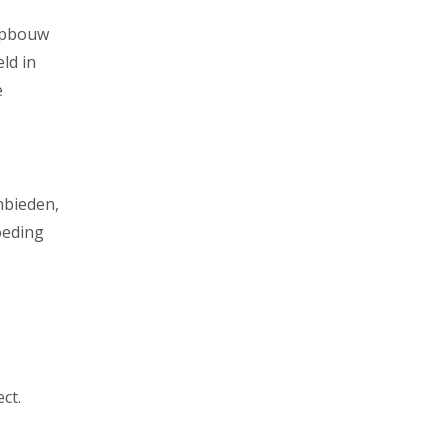
sopbouw
ld in
e
nbieden,
oeding
ct.